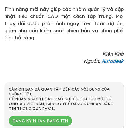
Tính năng mới này giúp các nhóm quản lý và cập
nhật tiêu chuẩn CAD một cách tập trung. Mọi
thay đổi được phản ánh ngay trên toàn dự án,
giảm nhu cầu kiểm soát phiên bản và phân phối
file thủ công.
Kiên Khá
Nguồn:
Autodesk
CÁM ƠN BẠN ĐÃ QUAN TÂM ĐẾN CÁC NỘI DUNG CỦA
CHÚNG TÔI.
ĐỂ NHẬN NGAY THÔNG BÁO KHI CÓ TIN TỨC MỚI TỪ
ONECAD VIETNAM, BẠN CÓ THỂ ĐĂNG KÝ NHẬN BẢNG
TIN THÔNG QUA EMAIL.
ĐĂNG KÝ NHẬN BẢNG TIN