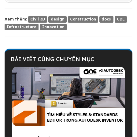
Xem thêm:
Civil 3D
design
Construction
docs
CDE
Infrastructure
Innovation
BÀI VIẾT CÙNG CHUYÊN MỤC