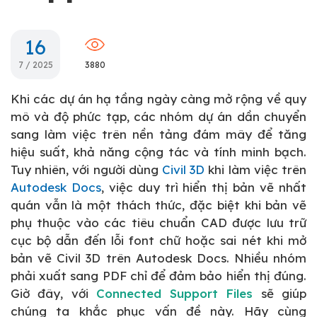
16
7 / 2025
3880
Khi các dự án hạ tầng ngày càng mở rộng về quy
mô và độ phức tạp, các nhóm dự án dần chuyển
sang làm việc trên nền tảng đám mây để tăng
hiệu suất, khả năng cộng tác và tính minh bạch.
Tuy nhiên, với người dùng
Civil 3D
khi làm việc trên
Autodesk Docs
, việc duy trì hiển thị bản vẽ nhất
quán vẫn là một thách thức, đặc biệt khi bản vẽ
phụ thuộc vào các tiêu chuẩn CAD được lưu trữ
cục bộ dẫn đến lỗi font chữ hoặc sai nét khi mở
bản vẽ Civil 3D trên Autodesk Docs. Nhiều nhóm
phải xuất sang PDF chỉ để đảm bảo hiển thị đúng.
Giờ đây, với
Connected Support Files
sẽ giúp
chúng ta khắc phục vấn đề này. Hãy cùng