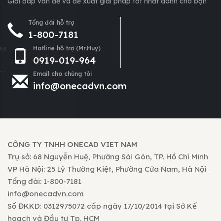
Giải đáp vấn đề và đề xuất giải pháp tốt nhất dành cho bạn
Tổng đài hỗ trợ
1-800-7181
Hotline hỗ trợ (Mr.Huy)
0919-019-964
Email cho chúng tôi
info@onecadvn.com
CÔNG TY TNHH ONECAD VIET NAM
Trụ sở: 68 Nguyễn Huệ, Phường Sài Gòn, TP. Hồ Chí Minh
VP Hà Nội: 25 Lý Thường Kiệt, Phường Cửa Nam, Hà Nội
Tổng đài: 1-800-7181
info@onecadvn.com
Số ĐKKD: 0312975072 cấp ngày 17/10/2014 tại Sở Kế
hoạch và Đầu tư Tp. HCM