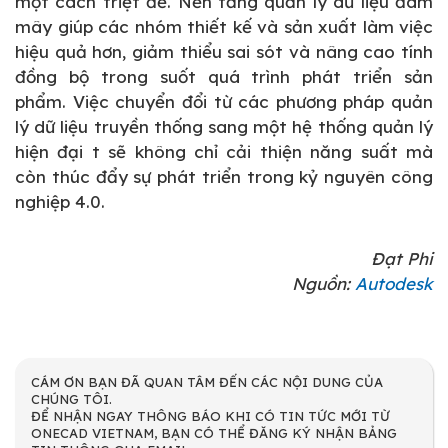
một cách triệt để. Nền tảng quản lý dữ liệu đám
mây giúp các nhóm thiết kế và sản xuất làm việc
hiệu quả hơn, giảm thiểu sai sót và nâng cao tính
đồng bộ trong suốt quá trình phát triển sản
phẩm. Việc chuyển đổi từ các phương pháp quản
lý dữ liệu truyền thống sang một hệ thống quản lý
hiện đại t sẽ không chỉ cải thiện năng suất mà
còn thúc đẩy sự phát triển trong kỷ nguyên công
nghiệp 4.0.
Đạt Phi
Nguồn:
Autodesk
CÁM ƠN BẠN ĐÃ QUAN TÂM ĐẾN CÁC NỘI DUNG CỦA
CHÚNG TÔI.
ĐỂ NHẬN NGAY THÔNG BÁO KHI CÓ TIN TỨC MỚI TỪ
ONECAD VIETNAM, BẠN CÓ THỂ ĐĂNG KÝ NHẬN BẢNG