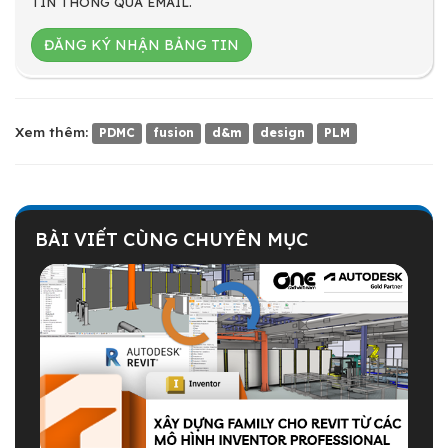
TIN THÔNG QUA EMAIL.
ĐĂNG KÝ NHẬN BẢNG TIN
Xem thêm:
PDMC
fusion
d&m
design
PLM
BÀI VIẾT CÙNG CHUYÊN MỤC