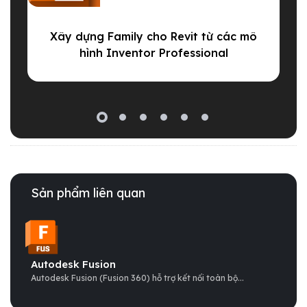
Xây dựng Family cho Revit từ các mô
N
hình Inventor Professional
Sản phẩm liên quan
Autodesk Fusion
Autodesk Fusion (Fusion 360) hỗ trợ kết nối toàn bộ...