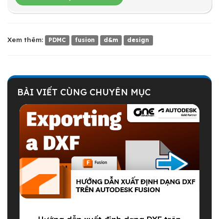
Xem thêm:
PDMC
fusion
d&m
design
BÀI VIẾT CÙNG CHUYÊN MỤC