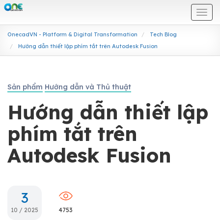
Togg
navi
OnecadVN - Platform & Digital Transformation
Tech Blog
Hướng dẫn thiết lập phím tắt trên Autodesk Fusion
Sản phẩm
Hướng dẫn và Thủ thuật
Hướng dẫn thiết lập
phím tắt trên
Autodesk Fusion
3
10 / 2025
4753