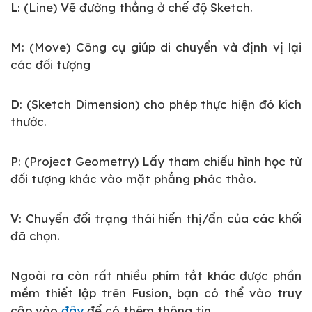
L
: (Line) Vẽ đường thẳng ở chế độ Sketch.
M
: (Move) Công cụ giúp di chuyển và định vị lại
các đối tượng
D
: (Sketch Dimension) cho phép thực hiện đó kích
thước.
P
: (Project Geometry) Lấy tham chiếu hình học từ
đối tượng khác vào mặt phẳng phác thảo.
V
: Chuyển đổi trạng thái hiển thị/ẩn của các khối
đã chọn.
Ngoài ra còn rất nhiều phím tắt khác được phần
mềm thiết lập trên Fusion, bạn có thể vào truy
cập vào
đây
để có thêm thông tin.