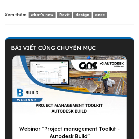
Xem thêm:
what's new
Revit
design
aecc
BÀI VIẾT CÙNG CHUYÊN MỤC
Webinar "Project management Toolkit -
Autodesk Build"