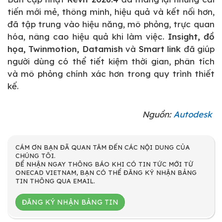
tiến mới mẻ, thông minh, hiệu quả và kết nối hơn,
đã tập trung vào hiệu năng, mô phỏng, trực quan
hóa, nâng cao hiệu quả khi làm việc.
Insight, đồ
họa, Twinmotion, Datamish
và
Smart link
đã giúp
người dùng có thể tiết kiệm thời gian, phân tích
và mô phỏng chính xác hơn trong quy trình thiết
kế.
Nguồn:
Autodesk
CÁM ƠN BẠN ĐÃ QUAN TÂM ĐẾN CÁC NỘI DUNG CỦA
CHÚNG TÔI.
ĐỂ NHẬN NGAY THÔNG BÁO KHI CÓ TIN TỨC MỚI TỪ
ONECAD VIETNAM, BẠN CÓ THỂ ĐĂNG KÝ NHẬN BẢNG
TIN THÔNG QUA EMAIL.
ĐĂNG KÝ NHẬN BẢNG TIN