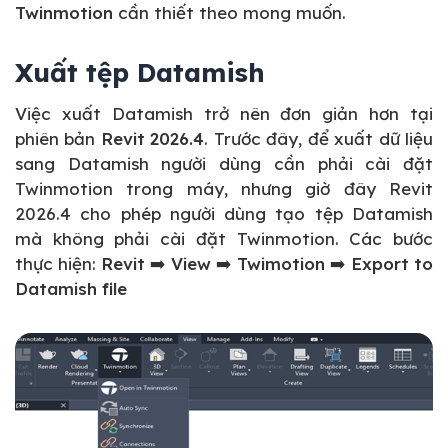
Twinmotion
cần thiết theo mong muốn.
Xuất tệp Datamish
Việc xuất Datamish trở nên đơn giản hơn tại
phiên bản
Revit 2026.4
. Trước đây, để xuất dữ liệu
sang Datamish người dùng cần phải cài đặt
Twinmotion trong máy, nhưng giờ đây Revit
2026.4 cho phép người dùng tạo tệp Datamish
mà không phải cài đặt Twinmotion. Các bước
thực hiện:
Revit ➡️ View ➡️ Twimotion ➡️ Export to
Datamish file