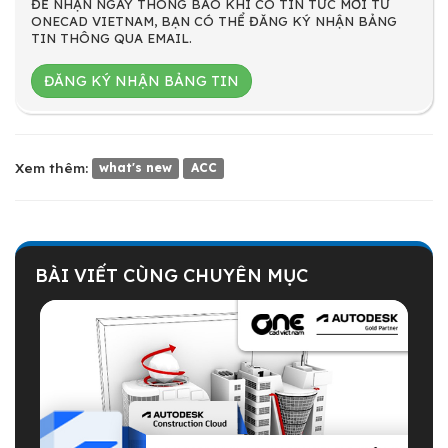
ĐỂ NHẬN NGAY THÔNG BÁO KHI CÓ TIN TỨC MỚI TỪ
ONECAD VIETNAM, BẠN CÓ THỂ ĐĂNG KÝ NHẬN BẢNG
TIN THÔNG QUA EMAIL.
ĐĂNG KÝ NHẬN BẢNG TIN
Xem thêm:
what's new
ACC
BÀI VIẾT CÙNG CHUYÊN MỤC