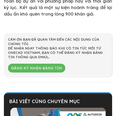
toàn bộ dự án với phương pháp này với thời gian
kỷ lục. Kết quả là một sự kiện hoành tráng để lại
dấu ấn khó quên trong lòng 900 khán giả.
CÁM ƠN BẠN ĐÃ QUAN TÂM ĐẾN CÁC NỘI DUNG CỦA
CHÚNG TÔI.
ĐỂ NHẬN NGAY THÔNG BÁO KHI CÓ TIN TỨC MỚI TỪ
ONECAD VIETNAM, BẠN CÓ THỂ ĐĂNG KÝ NHẬN BẢNG
TIN THÔNG QUA EMAIL.
ĐĂNG KÝ NHẬN BẢNG TIN
BÀI VIẾT CÙNG CHUYÊN MỤC