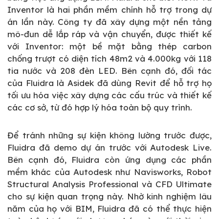
Inventor là hai phần mềm chính hỗ trợ trong dự
án lần này. Công ty đã xây dựng một nền tảng
mô-đun dễ lắp ráp và vận chuyển, được thiết kế
với Inventor: một bề mặt bằng thép carbon
chống trượt có diện tích 48m2 và 4.000kg với 118
tia nước và 208 đèn LED. Bên cạnh đó, đối tác
của Fluidra là Asidek đã dùng Revit để hỗ trợ họ
tối ưu hóa việc xây dựng các cấu trúc và thiết kế
các cơ sở, từ đó hợp lý hóa toàn bộ quy trình.
Để tránh những sự kiện không lường trước được,
Fluidra đã demo dự án trước với Autodesk Live.
Bên cạnh đó, Fluidra còn ứng dụng các phần
mềm khác của Autodesk như Navisworks, Robot
Structural Analysis Professional và CFD Ultimate
cho sự kiện quan trọng này. Nhờ kinh nghiệm lâu
năm của họ với BIM, Fluidra đã có thể thực hiện