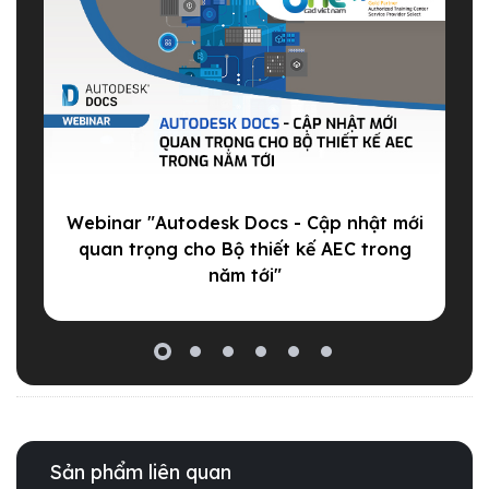
Webinar "Autodesk Docs - Cập nhật mới
M
quan trọng cho Bộ thiết kế AEC trong
năm tới"
Sản phẩm liên quan