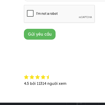
Gửi yêu cầu
4.5
bởi
11314
người xem