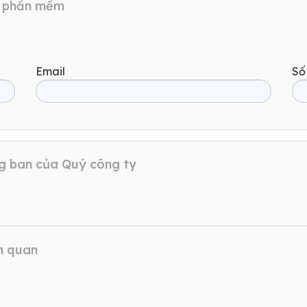
ối phần mềm
Email
Số
ng ban của Quý công ty
ên quan