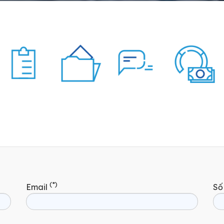
(*)
Email
Số