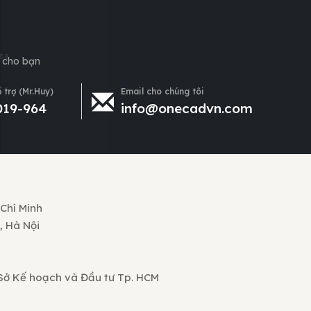
h cho bạn
 trợ (Mr.Huy)
Email cho chúng tôi
019-964
info@onecadvn.com
 Chí Minh
, Hà Nội
 Sở Kế hoạch và Đầu tư Tp. HCM