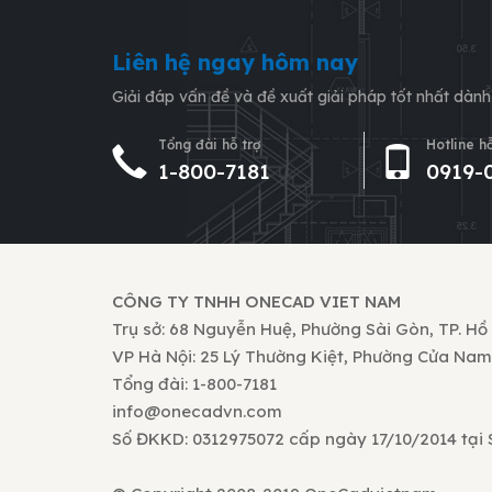
Liên hệ ngay hôm nay
Giải đáp vấn đề và đề xuất giải pháp tốt nhất dàn
Tổng đài hỗ trợ
Hotline hỗ
1-800-7181
0919-
CÔNG TY TNHH ONECAD VIET NAM
Trụ sở: 68 Nguyễn Huệ, Phường Sài Gòn, TP. Hồ
VP Hà Nội: 25 Lý Thường Kiệt, Phường Cửa Nam
Tổng đài: 1-800-7181
info@onecadvn.com
Số ĐKKD: 0312975072 cấp ngày 17/10/2014 tại