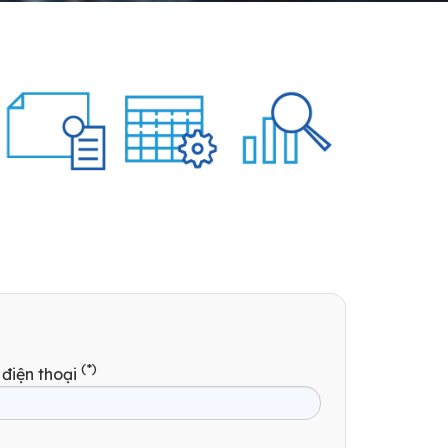
(*)
 điện thoại