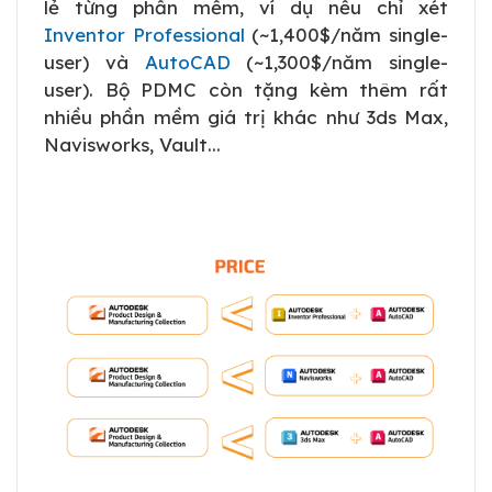
lẻ từng phần mềm, ví dụ nếu chỉ xét
Inventor Professional
(~1,400$/năm single-
user) và
AutoCAD
(~1,300$/năm single-
user). Bộ PDMC còn tặng kèm thêm rất
nhiều phần mềm giá trị khác như 3ds Max,
Navisworks, Vault...