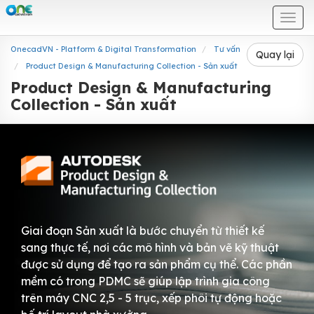
Togg
navi
OnecadVN - Platform & Digital Transformation
Tư vấn
Quay lại
Product Design & Manufacturing Collection - Sản xuất
Product Design & Manufacturing
Collection - Sản xuất
Giai đoạn Sản xuất là bước chuyển từ thiết kế
sang thực tế, nơi các mô hình và bản vẽ kỹ thuật
được sử dụng để tạo ra sản phẩm cụ thể. Các phần
mềm có trong PDMC sẽ giúp lập trình gia công
trên máy CNC 2,5 - 5 trục, xếp phôi tự động hoặc