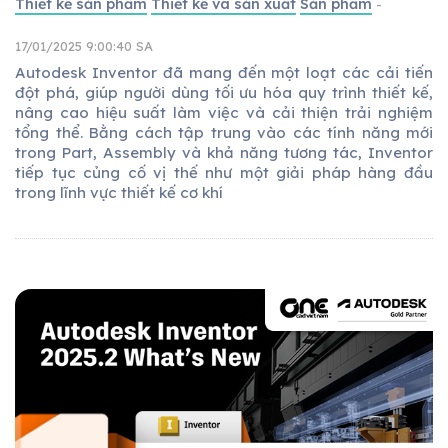
Thiết kế sản phẩm
Thiết kế và sản xuất
Sản phẩm
-
17/01/2025 9:00:40 SA
Autodesk Inventor đã mang đến một loạt các cải tiến
đột phá, giúp người dùng tối ưu hóa quy trình thiết kế,
nâng cao hiệu suất làm việc và cải thiện trải nghiệm
tổng thể. Bằng cách tập trung vào các tính năng mới
trong Part, Assembly và khả năng tương tác, Inventor
tiếp tục củng cố vị thế như một giải pháp hàng đầu
trong lĩnh vực thiết kế cơ khí