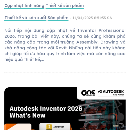
Cập nhật tính năng
Thiết kế sản phẩm
Thiết kế và sản xuất
Sản phẩm
- 11/04/2025 8:51:53 SA
Nối tiếp nội dung cập nhật về Inventor Professional
2026, trong bài viết này, chúng ta sẽ cùng khám phá
các nâng cấp trong môi trường Assembly, Drawing và
khả năng cộng tác với Revit. Những cải tiến này không
chỉ giúp tối ưu hóa quy trình làm việc mà còn nâng cao
hiệu quả thiết kế,...