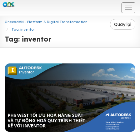
Togg
navi
OnecadVN - Platform & Digital Transformation
Quay lại
Tag: inventor
Tag: inventor