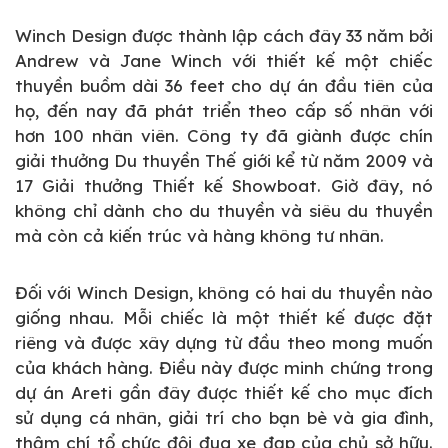
Winch Design được thành lập cách đây 33 năm bởi
Andrew và Jane Winch với thiết kế một chiếc
thuyền buồm dài 36 feet cho dự án đầu tiên của
họ, đến nay đã phát triển theo cấp số nhân với
hơn 100 nhân viên. Công ty đã giành được chín
giải thưởng Du thuyền Thế giới kể từ năm 2009 và
17 Giải thưởng Thiết kế Showboat. Giờ đây, nó
không chỉ dành cho du thuyền và siêu du thuyền
mà còn cả kiến trúc và hàng không tư nhân.
Đối với Winch Design, không có hai du thuyền nào
giống nhau. Mỗi chiếc là một thiết kế được đặt
riêng và được xây dựng từ đầu theo mong muốn
của khách hàng. Điều này được minh chứng trong
dự án Areti gần đây được thiết kế cho mục đích
sử dụng cá nhân, giải trí cho bạn bè và gia đình,
thậm chí tổ chức đội đua xe đạp của chủ sở hữu.