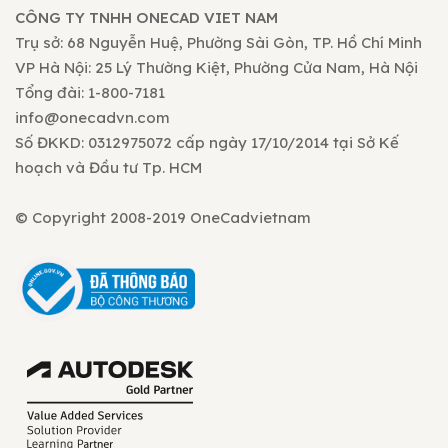
CÔNG TY TNHH ONECAD VIET NAM
Trụ sở: 68 Nguyễn Huệ, Phường Sài Gòn, TP. Hồ Chí Minh
VP Hà Nội: 25 Lý Thường Kiệt, Phường Cửa Nam, Hà Nội
Tổng đài: 1-800-7181
info@onecadvn.com
Số ĐKKD: 0312975072 cấp ngày 17/10/2014 tại Sở Kế
hoạch và Đầu tư Tp. HCM
© Copyright 2008-2019 OneCadvietnam